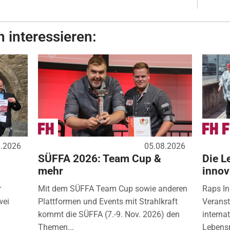
 interessieren:
8.2026
05.08.2026
SÜFFA 2026: Team Cup &
Die L
mehr
innov
r
Mit dem SÜFFA Team Cup sowie anderen
Raps In
wei
Plattformen und Events mit Strahlkraft
Veranst
kommt die SÜFFA (7.-9. Nov. 2026) den
interna
Themen...
Lebensm