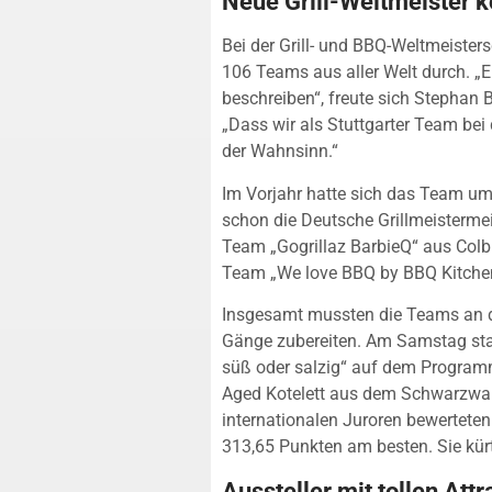
Neue Grill-Weltmeister 
Bei der Grill- und BBQ-Weltmeiste
106 Teams aus aller Welt durch. „
beschreiben“, freute sich Stepha
„Dass wir als Stuttgarter Team bei 
der Wahnsinn.“
Im Vorjahr hatte sich das Team um
schon die Deutsche Grillmeistermei
Team „Gogrillaz BarbieQ“ aus Colbi
Team „We love BBQ by BBQ Kitche
Insgesamt mussten die Teams an 
Gänge zubereiten. Am Samstag st
süß oder salzig“ auf dem Programm
Aged Kotelett aus dem Schwarzwal
internationalen Juroren bewertete
313,65 Punkten am besten. Sie kü
Aussteller mit tollen Att