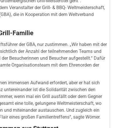
̈rttembergischen Grill-Meistertitel geht“.
dem Veranstalter der Grill- & BBQ- Weltmeisterschaft,
GBA), die in Kooperation mit dem Weltverband
rill-Familie
ftsführer der GBA, nur zustimmen. „Wir haben mit der
nsichtlich der Anzahl der teilnehmenden Teams und
l der Besucherinnen und Besucher aufgestellt.“ Dafür
gesamte Organisationsteam mit dem Ehrenorden der
inen immensen Aufwand erfordert, aber er hat sich
z untereinander ist die Solidarität zwischen den
immer, wenn mal ein Grill ausfällt oder dem Gegner
nsgesamt eine tolle, gelungene Weltmeisterschaft, wo
ffen und miteinander austauschen. Und zugleich ein
Flair eines großen Familientreffens“, sagte Wörner.