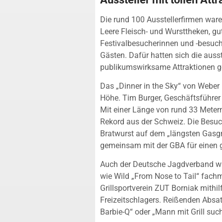
Die rund 100 Ausstellerfirmen ware
Leere Fleisch- und Wursttheken, gut 
Festivalbesucherinnen und -besuc
Gästen. Dafür hatten sich die auss
publikumswirksame Attraktionen g
Das „Dinner in the Sky“ von Weber (
Höhe. Tim Burger, Geschäftsführer 
Mit einer Länge von rund 33 Meter
Rekord aus der Schweiz. Die Besuc
Bratwurst auf dem „längsten Gasgri
gemeinsam mit der GBA für einen 
Auch der Deutsche Jagdverband war
wie Wild „From Nose to Tail“ fachma
Grillsportverein ZUT Borniak mithilf
Freizeitschlagers. Reißenden Absa
Barbie-Q“ oder „Mann mit Grill such