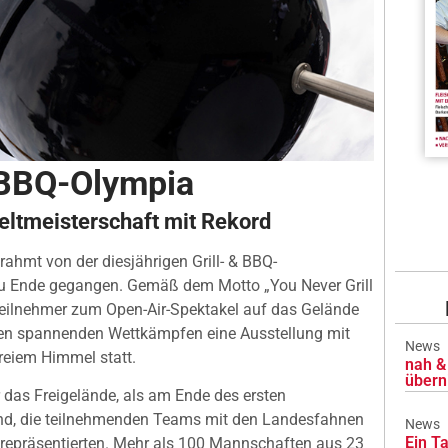
t BBQ-Olympia
eltmeisterschaft mit Rekord
rahmt von der diesjährigen Grill- & BBQ-
 zu Ende gegangen. Gemäß dem Motto „You Never Grill
Teilnehmer zum Open-Air-Spektakel auf das Gelände
ben spannenden Wettkämpfen eine Ausstellung mit
News
reiem Himmel statt.
nah & 
übern
das Freigelände, als am Ende des ersten
, die teilnehmenden Teams mit den Landesfahnen
News
Ein Ta
 repräsentierten. Mehr als 100 Mannschaften aus 23