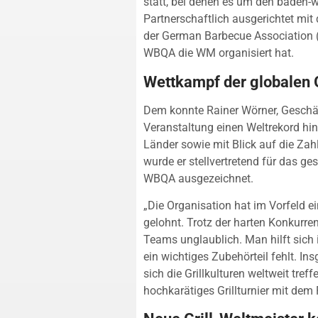
statt, bei denen es um den baden-wu
Partnerschaftlich ausgerichtet mit 
der German Barbecue Association (
WBQA die WM organisiert hat.
Wettkampf der globalen G
Dem konnte Rainer Wörner, Geschä
Veranstaltung einen Weltrekord hi
Länder sowie mit Blick auf die Zah
wurde er stellvertretend für das 
WBQA ausgezeichnet.
„Die Organisation hat im Vorfeld e
gelohnt. Trotz der harten Konkurren
Teams unglaublich. Man hilft sich 
ein wichtiges Zubehörteil fehlt. I
sich die Grillkulturen weltweit tre
hochkarätiges Grillturnier mit dem 