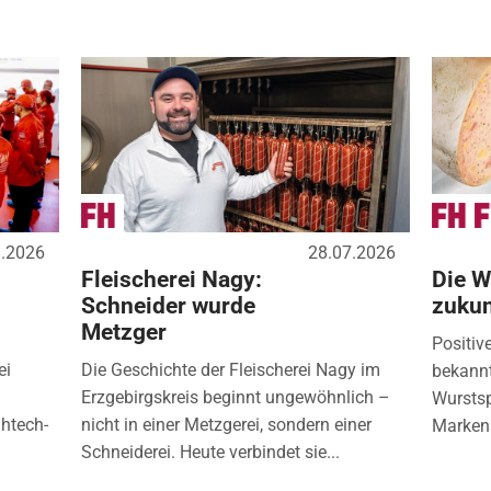
8.2026
28.07.2026
Fleischerei Nagy:
Die W
Schneider wurde
zukun
Metzger
Positiv
ei
Die Geschichte der Fleischerei Nagy im
bekannt
Erzgebirgskreis beginnt ungewöhnlich –
Wurstspe
ghtech-
nicht in einer Metzgerei, sondern einer
Markena
Schneiderei. Heute verbindet sie...