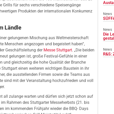
Austa
Grills für sechs verschiedene Speisengänge
hwertigen Produkten der internationalen Konkurrenz
News
SÜFFA
im Ländle
News
Die L
t einer gelungenen Mischung aus Weltmeisterschaft
gesta
ierte Menschen angezogen und begeistert haben“,
News
der Geschäftsleitung der
Messe Stuttgart
. „Die beiden
R&S: 
eut gelungen ist, große Festival-Gefühle in einer
und gleichzeitig die hohe Qualität der Branche
Stuttgart einen weiteren wichtigen Baustein in ihr
rtner, die ausstellenden Firmen sowie die Teams aus
ste sind mit der Veranstaltung hochzufrieden und voll
er.
t all zulange warten und dürfen sich jetzt schon auf
“ im Rahmen des Stuttgarter Messeherbsts (21. bis
den im kommenden Frühjahr wieder die BBQ- Days