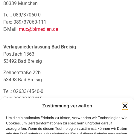
80339 München
Tel.: 089/37060-0
Fax: 089/37060-111
E-Mail:
muc@blmedien.de
Verlagsniederlassung Bad Breisig
Postfach 1363
53492 Bad Breisig
Zehnerstraße 22b
53498 Bad Breisig
Tel.: 02633/4540-0
Fax: 02633/97415
E-Mail:
infobb@blmedien.de
Zustimmung verwalten
Um dir ein optimales Erlebnis zu bieten, verwenden wir Technologien wie
Cookies, um Geräteinformationen zu speichern und/oder darauf
zuzugreifen. Wenn du diesen Technologien zustimmst, können wir Daten
wie das Surfverhalten oder eindeutige IDs auf dieser Website verarbeiten.