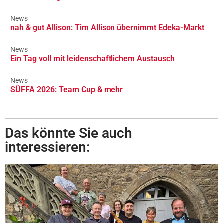
News
nah & gut Allison: Tim Allison übernimmt Edeka-Markt
News
Ein Tag voll mit leidenschaftlichem Austausch
News
SÜFFA 2026: Team Cup & mehr
Das könnte Sie auch
interessieren: