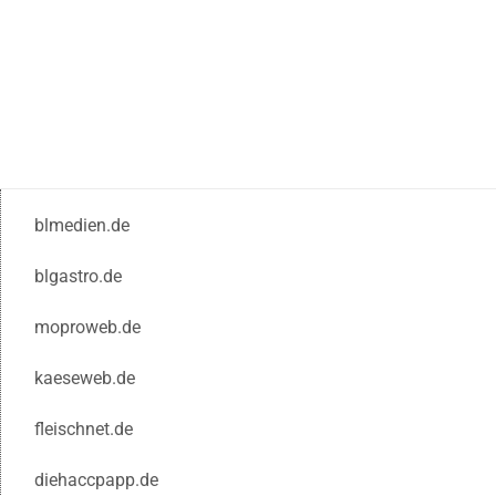
blmedien.de
blgastro.de
moproweb.de
kaeseweb.de
fleischnet.de
diehaccpapp.de