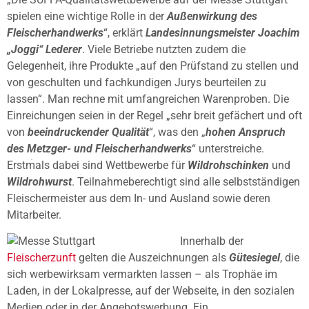
spielen eine wichtige Rolle in der
Außenwirkung des
Fleischerhandwerks
“, erklärt
Landesinnungsmeister Joachim
„Joggi“ Lederer
. Viele Betriebe nutzten zudem die
Gelegenheit, ihre Produkte „auf den Prüfstand zu stellen und
von geschulten und fachkundigen Jurys beurteilen zu
lassen“. Man rechne mit umfangreichen Warenproben. Die
Einreichungen seien in der Regel „sehr breit gefächert und oft
von
beeindruckender Qualität
“, was den „
hohen Anspruch
des Metzger- und Fleischerhandwerks
“ unterstreiche.
Erstmals dabei sind Wettbewerbe für
Wildrohschinken
und
Wildrohwurst
. Teilnahmeberechtigt sind alle selbstständigen
Fleischermeister aus dem In- und Ausland sowie deren
Mitarbeiter.
Innerhalb der
Fleischerzunft
gelten die Auszeichnungen als
Gütesiegel
, die
sich werbewirksam vermarkten lassen – als Trophäe im
Laden, in der Lokalpresse, auf der Webseite, in den sozialen
Medien oder in der Angebotswerbung. Ein