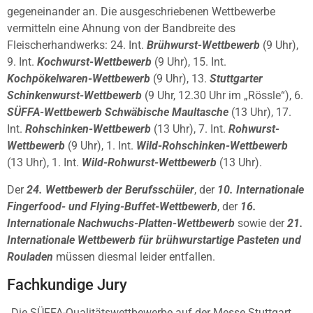
gegeneinander an. Die ausgeschriebenen Wettbewerbe
vermitteln eine Ahnung von der Bandbreite des
Fleischerhandwerks: 24. Int.
Brühwurst-Wettbewerb
(9 Uhr),
9. Int.
Kochwurst-Wettbewerb
(9 Uhr), 15. Int.
Kochpökelwaren-Wettbewerb
(9 Uhr), 13.
Stuttgarter
Schinkenwurst-Wettbewerb
(9 Uhr, 12.30 Uhr im „Rössle“), 6.
SÜFFA-Wettbewerb Schwäbische Maultasche
(13 Uhr), 17.
Int.
Rohschinken-Wettbewerb
(13 Uhr), 7. Int.
Rohwurst-
Wettbewerb
(9 Uhr), 1. Int.
Wild-Rohschinken-Wettbewerb
(13 Uhr), 1. Int.
Wild-Rohwurst-Wettbewerb
(13 Uhr).
Der
24. Wettbewerb der Berufsschüler
, der
10. Internationale
Fingerfood- und Flying-Buffet-Wettbewerb
, der
16.
Internationale Nachwuchs-Platten-Wettbewerb
sowie der
21.
Internationale Wettbewerb für brühwurstartige Pasteten und
Rouladen
müssen diesmal leider entfallen.
Fachkundige Jury
„Die SÜFFA-Qualitätswettbewerbe auf der Messe Stuttgart