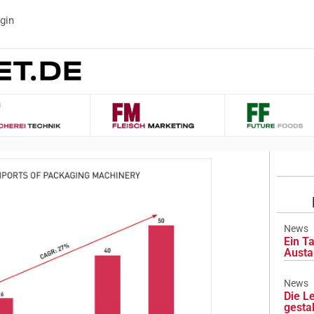
gin
News
Ein Ta
Austa
News
Die L
gesta