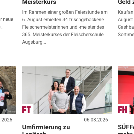
Meisterkurs
Geld 
Im Rahmen einer großen Feierstunde am
Kaufanr
r neue
6. August erhielten 34 frischgebackene
August 
n,
Fleischermeisterinnen und -meister des
Cashbac
365. Meisterkurses der Fleischerschule
Sortimen
Augsburg...
8.2026
06.08.2026
Umfirmierung zu
SÜFF