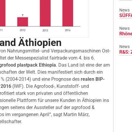
News
SÜFFA
News
Rhöne
and Äthiopien
News
r von Nahrungsmittel- und Verpackungsmaschinen Ost-
R&S: 
tet der Messespezialist fairtrade vom 4. bis 6.
grofood plastpack Ethiopia
. Das Land ist eine der am
haften der Welt. Dies manifestiert sich durch ein
 % (2004-2014) und eine Prognose des
realen BIP-
 2016
(IWF). Die Agrofood-, Kunststoff- und
fitiert stark von privaten und öffentlichen
essionelle Plattform für unsere Kunden in Äthiopien ins
ngen seitens der Aussteller auf der agrofood &
os im vergangenen April“, sagt Martin März,
llschafter.