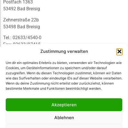
Postfach 1363
53492 Bad Breisig
Zehnerstraße 22b
53498 Bad Breisig
Tel.: 02633/4540-0
Fax: 02633/97415
E-Mail:
infobb@blmedien.de
Zustimmung verwalten
Um dir ein optimales Erlebnis zu bieten, verwenden wir Technologien wie
Cookies, um Geräteinformationen zu speichern und/oder darauf
zuzugreifen. Wenn du diesen Technologien zustimmst, können wir Daten
wie das Surfverhalten oder eindeutige IDs auf dieser Website verarbeiten.
Wenn du deine Zustimmung nicht erteilst oder zurückziehst, können
bestimmte Merkmale und Funktionen beeinträchtigt werden.
Akzeptieren
Ablehnen
© B&L MedienGesellschaft mbH & Co. KG