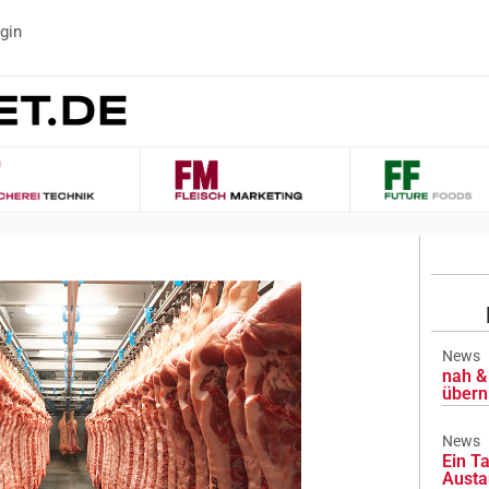
gin
News
nah & 
übern
News
Ein Ta
Austa