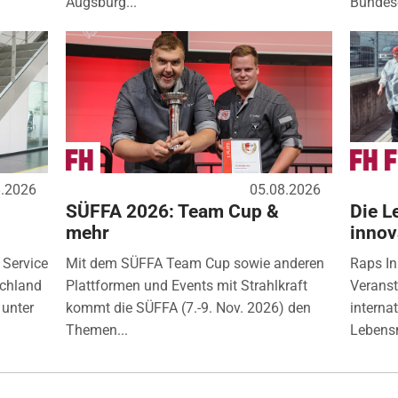
Augsburg...
Bundese
8.2026
05.08.2026
SÜFFA 2026: Team Cup &
Die L
mehr
innov
 Service
Mit dem SÜFFA Team Cup sowie anderen
Raps In
chland
Plattformen und Events mit Strahlkraft
Veranst
unter
kommt die SÜFFA (7.-9. Nov. 2026) den
interna
Themen...
Lebensm