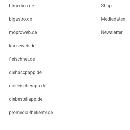
blmedien.de
Shop
blgastro.de
Mediadaten
moproweb.de
Newsletter
kaeseweb.de
fleischnet.de
diehaccpapp.de
diefleischerapp.de
diebestellapp.de
promedia-thekentv.de