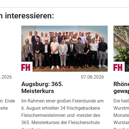
 interessieren:
8.2026
07.08.2026
Augsburg: 365.
Rhöne
Meisterkurs
gewa
rn: Ende
Im Rahmen einer großen Feierstunde am
Die hei
eite
6. August erhielten 34 frischgebackene
Wurstm
Fleischermeisterinnen und -meister des
Monate 
365. Meisterkurses der Fleischerschule
Wurstan