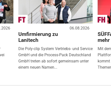
8.2026
06.08.2026
Umfirmierung zu
SÜFF
Lanitech
mehr
r
Die Poly-clip System Vertriebs- und Service
Mit de
wei
GmbH und die Process-Pack Deutschland
Plattfo
GmbH treten ab sofort gemeinsam unter
kommt d
einem neuen Namen...
Themen