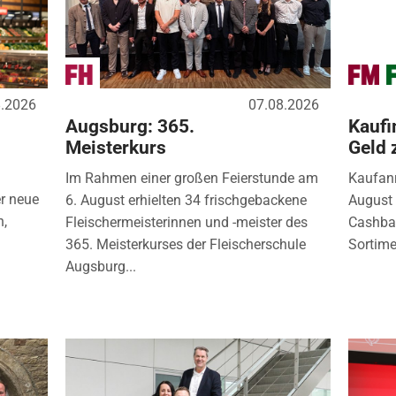
8.2026
07.08.2026
Augsburg: 365.
Kaufi
Meisterkurs
Geld 
Im Rahmen einer großen Feierstunde am
Kaufanr
r neue
6. August erhielten 34 frischgebackene
August 
n,
Fleischermeisterinnen und -meister des
Cashbac
365. Meisterkurses der Fleischerschule
Sortimen
Augsburg...