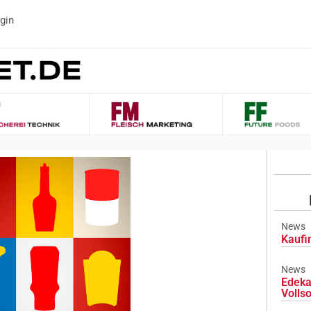
gin
News
Kaufi
News
Edeka
Volls