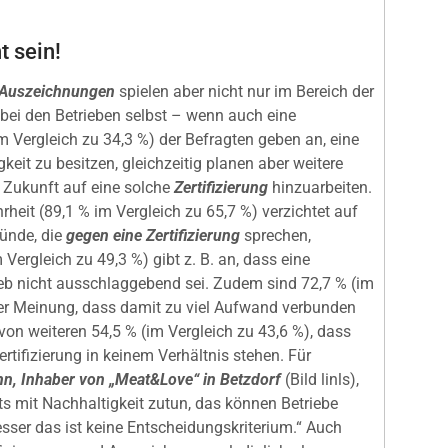
t sein!
 Auszeichnungen
spielen aber nicht nur im Bereich der
h bei den Betrieben selbst – wenn auch eine
im Vergleich zu 34,3 %) der Befragten geben an, eine
gkeit zu besitzen, gleichzeitig planen aber weitere
n Zukunft auf eine solche
Zertifizierung
hinzuarbeiten.
rheit (89,1 % im Vergleich zu 65,7 %) verzichtet auf
ünde, die
gegen eine Zertifizierung
sprechen,
m Vergleich zu 49,3 %) gibt z. B. an, dass eine
rieb nicht ausschlaggebend sei. Zudem sind 72,7 % (im
der Meinung, dass damit zu viel Aufwand verbunden
von weiteren 54,5 % (im Vergleich zu 43,6 %), dass
rtifizierung in keinem Verhältnis stehen. Für
n, Inhaber von „Meat&Love“ in Betzdorf
(Bild linls),
hts mit Nachhaltigkeit zutun, das können Betriebe
sser das ist keine Entscheidungskriterium.“ Auch