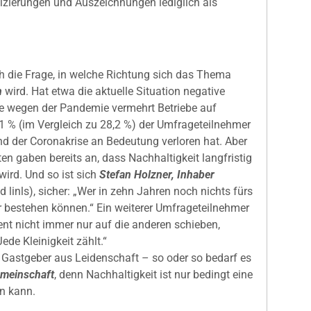
fizierungen und Auszeichnungen lediglich als
ch die Frage, in welche Richtung sich das Thema
n
wird. Hat etwa die aktuelle Situation negative
 wegen der Pandemie vermehrt Betriebe auf
1 % (im Vergleich zu 28,2 %) der Umfrageteilnehmer
 der Coronakrise an Bedeutung verloren hat. Aber
ten gaben bereits an, dass Nachhaltigkeit langfristig
wird. Und so ist sich
Stefan Holzner, Inhaber
ld linls), sicher: „Wer in zehn Jahren noch nichts fürs
r bestehen können.“ Ein weiterer Umfrageteilnehmer
nt nicht immer nur auf die anderen schieben,
ede Kleinigkeit zählt.“
r Gastgeber aus Leidenschaft – so oder so bedarf es
meinschaft
, denn Nachhaltigkeit ist nur bedingt eine
en kann.