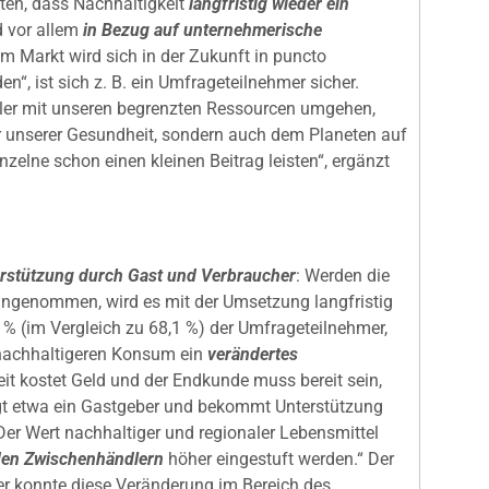
gten, dass Nachhaltigkeit
langfristig wieder ein
d vor allem
in Bezug auf unternehmerische
im Markt wird sich in der Zukunft in puncto
en“, ist sich z. B. ein Umfrageteilnehmer sicher.
ller mit unseren begrenzten Ressourcen umgehen,
r unserer Gesundheit, sondern auch dem Planeten auf
zelne schon einen kleinen Beitrag leisten“, ergänzt
rstützung durch Gast und Verbraucher
: Werden die
ngenommen, wird es mit der Umsetzung langfristig
 % (im Vergleich zu 68,1 %) der Umfrageteilnehmer,
 nachhaltigeren Konsum ein
verändertes
eit kostet Geld und der Endkunde muss bereit sein,
sagt etwa ein Gastgeber und bekommt Unterstützung
Der Wert nachhaltiger und regionaler Lebensmittel
den Zwischenhändlern
höher eingestuft werden.“ Der
r konnte diese Veränderung im Bereich des