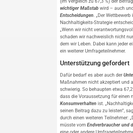
(im Vergleich zu 67,3 %) der Befra
wichtiger Maßstab
wird – auch un
Entscheidungen
. „Der Wettbewerb 
Nachhaltigkeits-Strategie entscheid
„Wenn wir nicht verantwortungsvo
schaden wir nachweislich nicht nu
dem wir Leben. Dabei kann jeder ein
ein weiterer Umfrageteilnehmer.
Unterstützung gefordert
Dafür bedarf es aber auch der
Unte
Maßnahmen nicht akzeptiert und a
schwierig. So behaupten etwa 67,2
dass die Voraussetzung für einen
Konsumverhalten
ist. „Nachhaltigk
seinen Beitrag dazu zu leisten“, 
durch einen weiteren Teilnehmer: „
müsste vom
Endverbraucher und 
eine oder andere Umfrageteilnehme