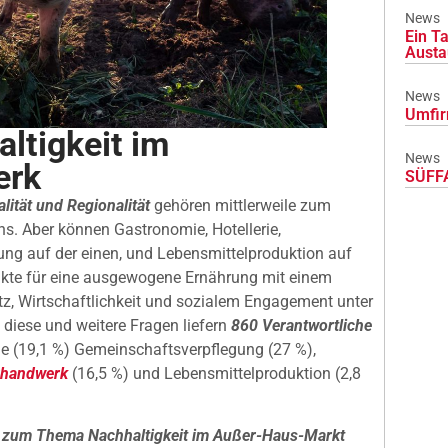
News
Ein Ta
Austa
News
Umfir
ltigkeit im
News
erk
SÜFFA
lität und Regionalität
gehören mittlerweile zum
s. Aber können Gastronomie, Hotellerie,
ng auf der einen, und Lebensmittelproduktion auf
ukte für eine ausgewogene Ernährung mit einem
z, Wirtschaftlichkeit und sozialem Engagement unter
 diese und weitere Fragen liefern
860 Verantwortliche
ie (19,1 %) Gemeinschaftsverpflegung (27 %),
rhandwerk
(16,5 %) und Lebensmittelproduktion (2,8
 zum Thema Nachhaltigkeit im Außer-Haus-Markt