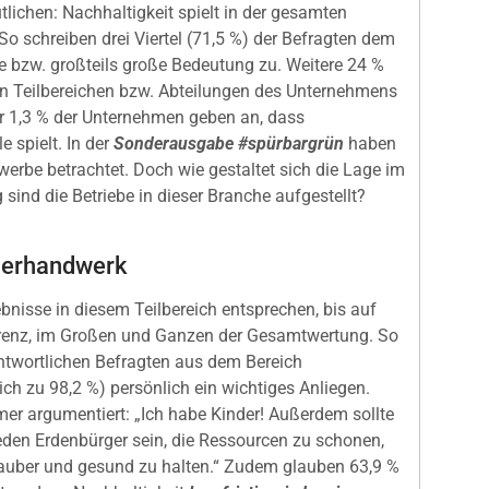
lichen: Nachhaltigkeit spielt in der gesamten
So schreiben drei Viertel (71,5 %) der Befragten dem
e bzw. großteils große Bedeutung zu. Weitere 24 %
en Teilbereichen bzw. Abteilungen des Unternehmens
ur 1,3 % der Unternehmen geben an, dass
e spielt. In der
Sonderausgabe #spürbargrün
haben
erbe betrachtet. Doch wie gestaltet sich die Lage im
sind die Betriebe in dieser Branche aufgestellt?
cherhandwerk
nisse in diesem Teilbereich entsprechen, bis auf
erenz, im Großen und Ganzen der Gesamtwertung. So
rantwortlichen Befragten aus dem Bereich
ch zu 98,2 %) persönlich ein wichtiges Anliegen.
r argumentiert: „Ich habe Kinder! Außerdem sollte
 jeden Erdenbürger sein, die Ressourcen zu schonen,
sauber und gesund zu halten.“ Zudem glauben 63,9 %