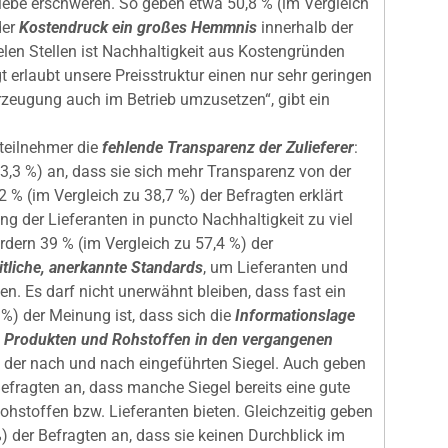
ebe erschweren. So geben etwa 50,8 % (im Vergleich
der
Kostendruck ein großes Hemmnis
innerhalb der
elen Stellen ist Nachhaltigkeit aus Kostengründen
gt erlaubt unsere Preisstruktur einen nur sehr geringen
rzeugung auch im Betrieb umzusetzen“, gibt ein
teilnehmer die
fehlende Transparenz der Zulieferer
:
3,3 %) an, dass sie sich mehr Transparenz von der
 % (im Vergleich zu 38,7 %) der Befragten erklärt
ng der Lieferanten in puncto Nachhaltigkeit zu viel
rdern 39 % (im Vergleich zu 57,4 %) der
itliche, anerkannte Standards
, um Lieferanten und
en. Es darf nicht unerwähnt bleiben, dass fast ein
 %) der Meinung ist, dass sich die
Informationslage
n Produkten und Rohstoffen in den vergangenen
der nach und nach eingeführten Siegel. Auch geben
Befragten an, dass manche Siegel bereits eine gute
ohstoffen bzw. Lieferanten bieten. Gleichzeitig geben
%) der Befragten an, dass sie keinen Durchblick im