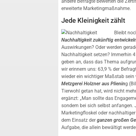
andere Befragte bewerten die Zerti
erweiterte Marketingmaßnahme.
Jede Kleinigkeit zählt
Bleibt no
Nachhaltigkeit zukünftig entwickel
Auswirkungen? Oder werden gerade
Nachhaltigkeit setzen? Immerhin 4
geben an, dass das Thema aufgrund
wir erinnern uns: 63,9 % der Befrag
wieder ein wichtiger Maßstab sein 
Metzgerei Holzner aus Plienin
g (Bi
Tierwohl getan hat, wird nicht meh
ergänzt: „Man sollte das Engageme
sondern bei sich selbst anfangen. J
Marketingfloskel oder nachhaltige
dem Einsatz der
ganzen großen Ge
Aufgabe, die allein bewältigt werd