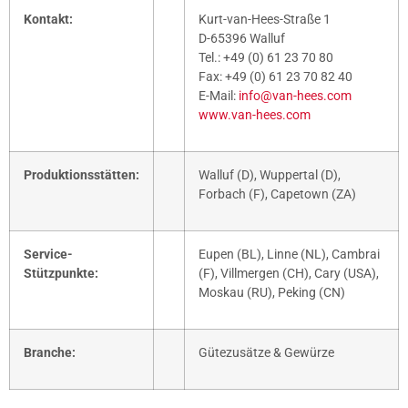
Kontakt:
Kurt-van-Hees-Straße 1
D-65396 Walluf
Tel.: +49 (0) 61 23 70 80
Fax: +49 (0) 61 23 70 82 40
E-Mail:
info@van-hees.com
www.van-hees.com
Produktionsstätten:
Walluf (D), Wuppertal (D),
Forbach (F), Capetown (ZA)
Service-
Eupen (BL), Linne (NL), Cambrai
Stützpunkte:
(F), Villmergen (CH), Cary (USA),
Moskau (RU), Peking (CN)
Branche:
Gütezusätze & Gewürze