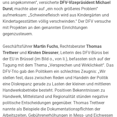
uns angekommen“, versicherte
DFV-Vizepräsident Michael
Durst
, machte aber auf „ein noch größeres Problem“
aufmerksam: „Schweinefleisch wird aus Kindergärten und
Kindertagesstätten völlig verschwinden.“ Der DFV versuche
mit Projekten an den genannten Einrichtungen
gegenzusteuern.
Geschäftsführer
Martin Fuchs
, Rechtsberater
Thomas
Trettwer
und
Kirsten Diessner
, Leiterin des DFV-Büros bei
der EU in Brüssel (im Bild o., von li.), befassten sich auf der
Tagung mit dem Thema „Versprechen und Wirklichkeit“. Das
DFV-Trio gab den Politikern ein schlechtes Zeugnis: „Wir
stellen fest, dass zwischen Reden und Handeln der Politik
eine Diskrepanz gerade zu Lasten der kleinen und mittleren
Handwerksbetriebe besteht. Positiven Bekenntnissen zu
Handwerk, Mittelstand und Regionalität stünden negative
politische Entscheidungen gegenüber. Thomas Trettwer
nannte als Beispiele die Dokumentationspflichten der
Arbeitszeiten, Gebührenerhöhungen in Mess- und Eichwesen