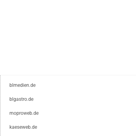
blmedien.de
blgastro.de
moproweb.de
kaeseweb.de