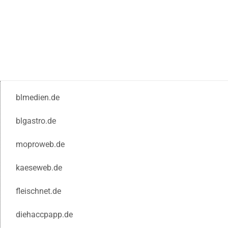
blmedien.de
blgastro.de
moproweb.de
kaeseweb.de
fleischnet.de
diehaccpapp.de