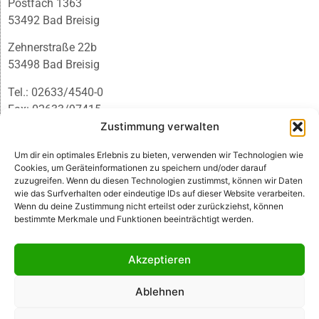
Postfach 1363
53492 Bad Breisig
Zehnerstraße 22b
53498 Bad Breisig
Tel.: 02633/4540-0
Fax: 02633/97415
E-Mail:
infobb@blmedien.de
Zustimmung verwalten
Um dir ein optimales Erlebnis zu bieten, verwenden wir Technologien wie
Cookies, um Geräteinformationen zu speichern und/oder darauf
zuzugreifen. Wenn du diesen Technologien zustimmst, können wir Daten
wie das Surfverhalten oder eindeutige IDs auf dieser Website verarbeiten.
Wenn du deine Zustimmung nicht erteilst oder zurückziehst, können
bestimmte Merkmale und Funktionen beeinträchtigt werden.
Akzeptieren
Ablehnen
© B&L MedienGesellschaft mbH & Co. KG