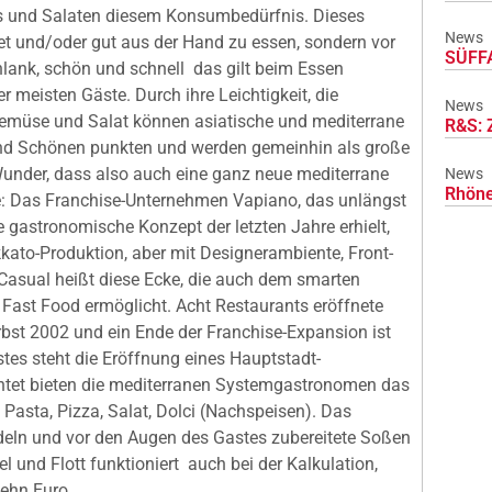
s und Salaten diesem Konsumbedürfnis. Dieses
News
itet und/oder gut aus der Hand zu essen, sondern vor
SÜFFA
ank, schön und schnell  das gilt beim Essen
 meisten Gäste. Durch ihre Leichtigkeit, die
News
Gemüse und Salat können asiatische und mediterrane
R&S: 
nd Schönen punkten und werden gemeinhin als große
under, dass also auch eine ganz neue mediterrane
News
Rhöne
e: Das Franchise-Unternehmen Vapiano, das unlängst
e gastronomische Konzept der letzten Jahre erhielt,
kkato-Produktion, aber mit Designerambiente, Front-
Casual heißt diese Ecke, die auch dem smarten
st Food ermöglicht. Acht Restaurants eröffnete
rbst 2002 und ein Ende der Franchise-Expansion ist
hstes steht die Eröffnung eines Hauptstadt-
chtet bieten die mediterranen Systemgastronomen das
 Pasta, Pizza, Salat, Dolci (Nachspeisen). Das
ln und vor den Augen des Gastes zubereitete Soßen
 und Flott funktioniert  auch bei der Kalkulation,
zehn Euro.