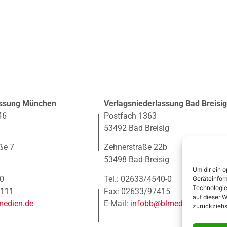
assung München
Verlagsniederlassung Bad Breisi
46
Postfach 1363
53492 Bad Breisig
ße 7
Zehnerstraße 22b
53498 Bad Breisig
Um dir ein 
-0
Tel.: 02633/4540-0
Geräteinfor
Technologie
-111
Fax: 02633/97415
auf dieser W
edien.de
E-Mail:
infobb@blmedien.de
zurückziehs