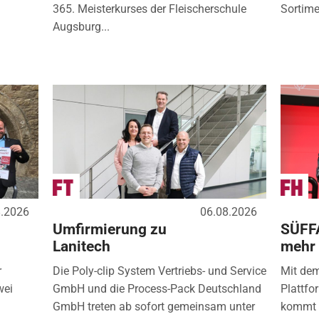
365. Meisterkurses der Fleischerschule
Sortimen
Augsburg...
8.2026
06.08.2026
Umfirmierung zu
SÜFF
Lanitech
mehr
r
Die Poly-clip System Vertriebs- und Service
Mit de
wei
GmbH und die Process-Pack Deutschland
Plattfo
GmbH treten ab sofort gemeinsam unter
kommt d