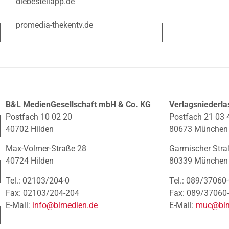
diebestellapp.de
promedia-thekentv.de
B&L MedienGesellschaft mbH & Co. KG
Verlagsniederl
Postfach 10 02 20
Postfach 21 03 
40702 Hilden
80673 München
Max-Volmer-Straße 28
Garmischer Stra
40724 Hilden
80339 München
Tel.: 02103/204-0
Tel.: 089/37060
Fax: 02103/204-204
Fax: 089/37060
E-Mail:
info@blmedien.de
E-Mail:
muc@blm