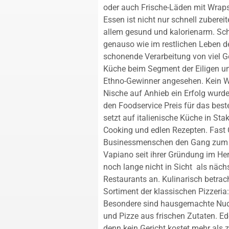
oder auch Frische-Läden mit Wrap
Essen ist nicht nur schnell zubere
allem gesund und kalorienarm. Schl
genauso wie im restlichen Leben der
schonende Verarbeitung von viel 
Küche beim Segment der Eiligen u
Ethno-Gewinner angesehen. Kein W
Nische auf Anhieb ein Erfolg wurd
den Foodservice Preis für das best
setzt auf italienische Küche in Sta
Cooking und edlen Rezepten. Fast 
Businessmenschen den Gang zum Fa
Vapiano seit ihrer Gründung im He
noch lange nicht in Sicht  als näc
Restaurants an. Kulinarisch betra
Sortiment der klassischen Pizzeria:
Besondere sind hausgemachte Nude
und Pizze aus frischen Zutaten. Edel
denn kein Gericht kostet mehr als 