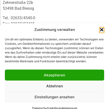
Zehnerstraße 22b
53498 Bad Breisig
Tel.: 02633/4540-0
Fax: 02633/97415
E-Mail:
infobb@blmedien.de
Zustimmung verwalten
Um dir ein optimales Erlebnis zu bieten, verwenden wir Technologien wie
Cookies, um Geräteinformationen zu speichern und/oder darauf
zuzugreifen. Wenn du diesen Technologien zustimmst, können wir Daten
wie das Surfverhalten oder eindeutige IDs auf dieser Website verarbeiten.
Wenn du deine Zustimmung nicht erteilst oder zurückziehst, können
bestimmte Merkmale und Funktionen beeinträchtigt werden.
Akzeptieren
Ablehnen
© B&L MedienGesellschaft mbH & Co. KG
Einstellungen ansehen
Made with ♥ by HLT GmbH & Co. KG
Datenschutzerklärung
Impressum