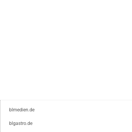
blmedien.de
blgastro.de