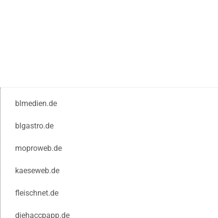
blmedien.de
blgastro.de
moproweb.de
kaeseweb.de
fleischnet.de
diehaccpapp.de