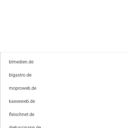
blmedien.de
blgastro.de
moproweb.de
kaeseweb.de
fleischnet.de
diehaccpapp.de