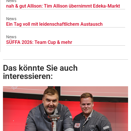
News
nah & gut Allison: Tim Allison übernimmt Edeka-Markt
News
Ein Tag voll mit leidenschaftlichem Austausch
News
SÜFFA 2026: Team Cup & mehr
Das könnte Sie auch
interessieren: