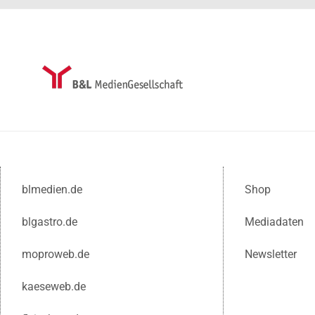
blmedien.de
Shop
blgastro.de
Mediadaten
moproweb.de
Newsletter
kaeseweb.de