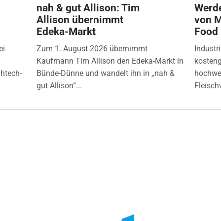
nah & gut Allison: Tim
Werde
Allison übernimmt
von M
Edeka-Markt
Food
ei
Zum 1. August 2026 übernimmt
Industr
Kaufmann Tim Allison den Edeka-Markt in
kosten
ghtech-
Bünde-Dünne und wandelt ihn in „nah &
hochwer
gut Allison“...
Fleisch