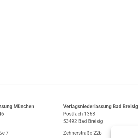
assung München
Verlagsniederlassung Bad Breisi
46
Postfach 1363
53492 Bad Breisig
ße 7
Zehnerstraße 22b