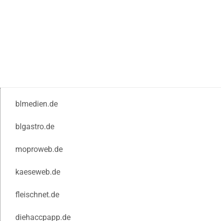
blmedien.de
blgastro.de
moproweb.de
kaeseweb.de
fleischnet.de
diehaccpapp.de