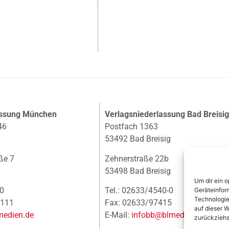
assung München
Verlagsniederlassung Bad Breisi
46
Postfach 1363
53492 Bad Breisig
ße 7
Zehnerstraße 22b
53498 Bad Breisig
Um dir ein 
-0
Tel.: 02633/4540-0
Geräteinfor
Technologie
-111
Fax: 02633/97415
auf dieser W
edien.de
E-Mail:
infobb@blmedien.de
zurückziehs