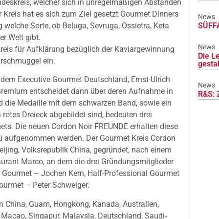
undeskreis, welcher sich in unregelmäßigen Abständen
r Kreis hat es sich zum Ziel gesetzt Gourmet Dinners
News
SÜFFA
g welche Sorte, ob Beluga, Sevruga, Ossietra, Keta
er Welt gibt.
News
reis für Aufklärung bezüglich der Kaviargewinnung
Die L
rschmuggel ein.
gesta
n dem Executive Gourmet Deutschland, Ernst-Ulrich
News
Gremium entscheidet dann über deren Aufnahme in
R&S: 
d die Medaille mit dem schwarzen Band, sowie ein
 rotes Dreieck abgebildet sind, bedeuten drei
ets. Die neuen Cordon Noir FREUNDE erhalten diese
nü aufgenommen werden. Der Gourmet Kreis Cordon
ijing, Volksrepublik China, gegründet, nach einem
urant Marco, an dem die drei Gründungsmitglieder
 Gourmet – Jochen Kern, Half-Professional Gourmet
Gourmet – Peter Schweiger.
in China, Guam, Hongkong, Kanada, Australien,
, Macao, Singapur, Malaysia, Deutschland, Saudi-