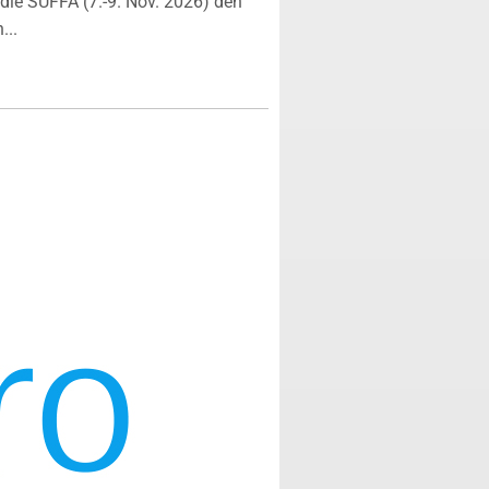
ie SÜFFA (7.-9. Nov. 2026) den
...