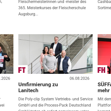
n,
Fleischermeisterinnen und -meister des
Cashbac
365. Meisterkurses der Fleischerschule
Sortimen
Augsburg...
8.2026
06.08.2026
Umfirmierung zu
SÜFF
Lanitech
mehr
r
Die Poly-clip System Vertriebs- und Service
Mit de
wei
GmbH und die Process-Pack Deutschland
Plattfo