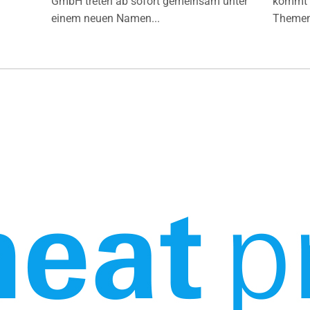
GmbH treten ab sofort gemeinsam unter
kommt d
einem neuen Namen...
Themen