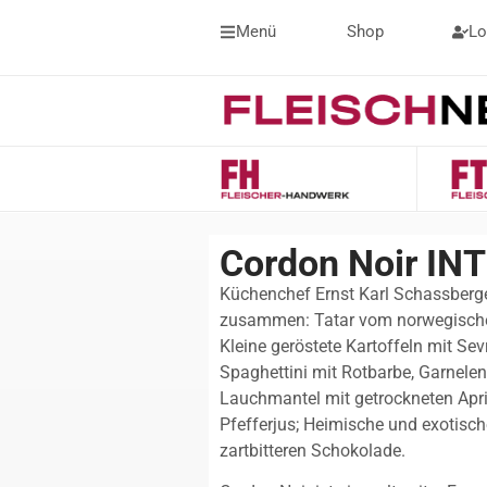
Menü
Shop
Lo
Cordon Noir I
Küchenchef Ernst Karl Schassberge
zusammen: Tatar vom norwegische
Kleine geröstete Kartoffeln mit Se
Spaghettini mit Rotbarbe, Garnele
Lauchmantel mit getrockneten Apri
Pfefferjus; Heimische und exotisc
zartbitteren Schokolade.