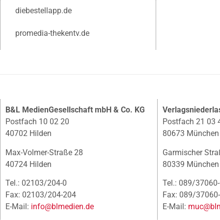
diebestellapp.de
promedia-thekentv.de
B&L MedienGesellschaft mbH & Co. KG
Verlagsniederl
Postfach 10 02 20
Postfach 21 03 
40702 Hilden
80673 München
Max-Volmer-Straße 28
Garmischer Stra
40724 Hilden
80339 München
Tel.: 02103/204-0
Tel.: 089/37060
Fax: 02103/204-204
Fax: 089/37060
E-Mail:
info@blmedien.de
E-Mail:
muc@blm