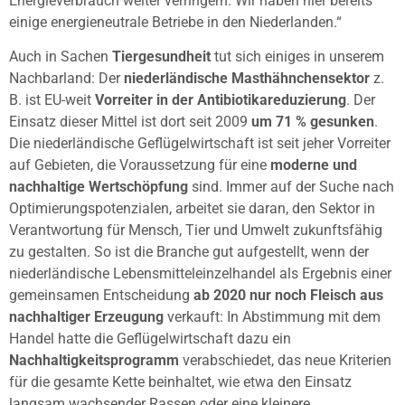
Energieverbrauch weiter verringern. Wir haben hier bereits
einige energieneutrale Betriebe in den Niederlanden.“
Auch in Sachen
Tiergesundheit
tut sich einiges in unserem
Nachbarland: Der
niederländische Masthähnchensektor
z.
B. ist EU-weit
Vorreiter in der Antibiotikareduzierung
. Der
Einsatz dieser Mittel ist dort seit 2009
um 71 % gesunken
.
Die niederländische Geflügelwirtschaft ist seit jeher Vorreiter
auf Gebieten, die Voraussetzung für eine
moderne und
nachhaltige Wertschöpfung
sind. Immer auf der Suche nach
Optimierungspotenzialen, arbeitet sie daran, den Sektor in
Verantwortung für Mensch, Tier und Umwelt zukunftsfähig
zu gestalten. So ist die Branche gut aufgestellt, wenn der
niederländische Lebensmitteleinzelhandel als Ergebnis einer
gemeinsamen Entscheidung
ab 2020 nur noch Fleisch aus
nachhaltiger Erzeugung
verkauft: In Abstimmung mit dem
Handel hatte die Geflügelwirtschaft dazu ein
Nachhaltigkeitsprogramm
verabschiedet, das neue Kriterien
für die gesamte Kette beinhaltet, wie etwa den Einsatz
langsam wachsender Rassen oder eine kleinere