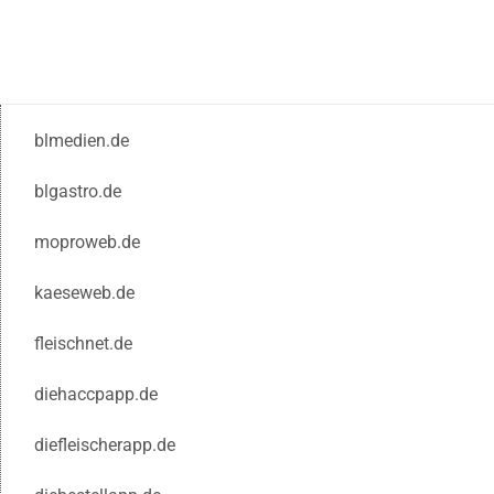
blmedien.de
blgastro.de
moproweb.de
kaeseweb.de
fleischnet.de
diehaccpapp.de
diefleischerapp.de