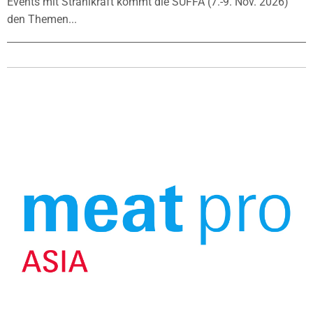
Events mit Strahlkraft kommt die SÜFFA (7.-9. Nov. 2026)
den Themen...