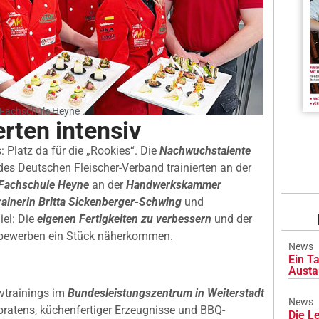
r-Fachschule Heyne
erten intensiv
 Platz da für die „Rookies“. Die
Nachwuchstalente
des Deutschen Fleischer-Verband trainierten an der
-Fachschule Heyne
an der
Handwerkskammer
ainerin Britta Sickenberger-Schwing
und
el: Die
eigenen Fertigkeiten zu verbessern
und der
tbewerben ein Stück näherkommen.
News
Ein Ta
Austa
vtrainings im
Bundesleistungszentrum in Weiterstadt
News
lbratens, küchenfertiger Erzeugnisse und BBQ-
Die L