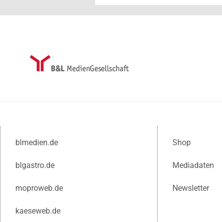
blmedien.de
Shop
blgastro.de
Mediadaten
moproweb.de
Newsletter
kaeseweb.de