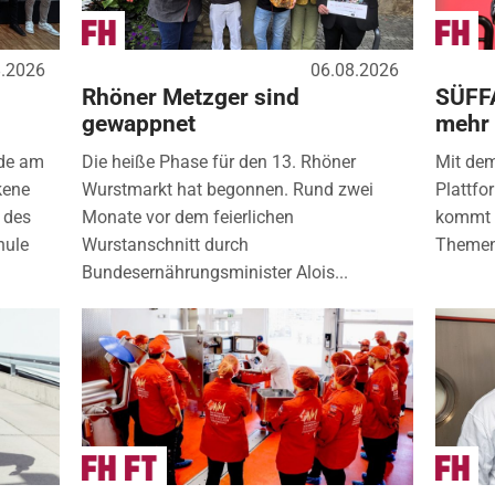
8.2026
06.08.2026
Rhöner Metzger sind
SÜFF
gewappnet
mehr
nde am
Die heiße Phase für den 13. Rhöner
Mit de
kene
Wurstmarkt hat begonnen. Rund zwei
Plattfo
 des
Monate vor dem feierlichen
kommt d
hule
Wurstanschnitt durch
Themen
Bundesernährungsminister Alois...