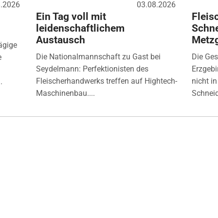
8.2026
03.08.2026
Ein Tag voll mit
Fleis
leidenschaftlichem
Schne
Austausch
Metz
ägige
Die Nationalmannschaft zu Gast bei
Die Ges
e
Seydelmann: Perfektionisten des
Erzgebi
Fleischerhandwerks treffen auf Hightech-
nicht i
.
Maschinenbau....
Schneide