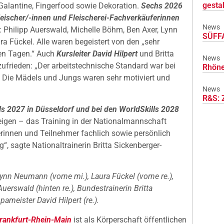
gesta
Galantine, Fingerfood sowie Dekoration.
Sechs 2026
leischer/-innen und Fleischerei-Fachverkäuferinnen
News
 Philipp Auerswald, Michelle Böhm, Ben Axer, Lynn
SÜFFA
 Fückel. Alle waren begeistert von den „sehr
hen Tagen.“ Auch
Kursleiter David Hilpert
und Britta
News
ufrieden: „Der arbeitstechnische Standard war bei
Rhöne
. Die Mädels und Jungs waren sehr motiviert und
News
R&S: 
ls 2027 in Düsseldorf und bei den WorldSkills 2028
zeigen – das Training in der Nationalmannschaft
merinnen und Teilnehmer fachlich sowie persönlich
g“, sagte Nationaltrainerin Britta Sickenberger-
Lynn Neumann (vorne mi.), Laura Fückel (vorne re.),
Auerswald (hinten re.), Bundestrainerin Britta
ameister David Hilpert (re.).
ankfurt-Rhein-Main
ist als Körperschaft öffentlichen