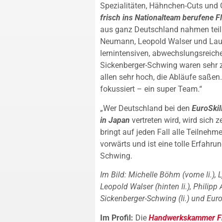
Spezialitäten, Hähnchen-Cuts und 
frisch ins Nationalteam berufene F
aus ganz Deutschland nahmen teil:
Neumann, Leopold Walser und Laura
lernintensiven, abwechslungsreic
Sickenberger-Schwing waren sehr z
allen sehr hoch, die Abläufe saßen
fokussiert – ein super Team.“
„Wer Deutschland bei den
EuroSkil
in Japan
vertreten wird, wird sich 
bringt auf jeden Fall alle Teilneh
vorwärts und ist eine tolle Erfahrun
Schwing.
Im Bild: Michelle Böhm (vorne li.), 
Leopold Walser (hinten li.), Philipp 
Sickenberger-Schwing (li.) und Europ
Im Profil:
Die
Handwerkskammer Fr