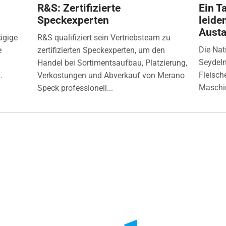
R&S: Zertifizierte
Ein Ta
Speckexperten
leide
Aust
ägige
R&S qualifiziert sein Vertriebsteam zu
Die Nat
e
zertifizierten Speckexperten, um den
Seydelm
Handel bei Sortimentsaufbau, Platzierung,
Fleisch
.
Verkostungen und Abverkauf von Merano
Maschin
Speck professionell...