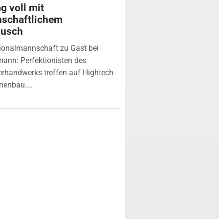
g voll mit
nschaftlichem
ausch
ionalmannschaft zu Gast bei
ann: Perfektionisten des
erhandwerks treffen auf Hightech-
enbau....