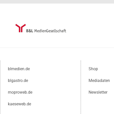
blmedien.de
Shop
blgastro.de
Mediadaten
moproweb.de
Newsletter
kaeseweb.de