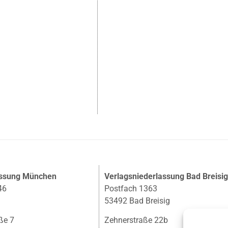
assung München
Verlagsniederlassung Bad Breisi
46
Postfach 1363
53492 Bad Breisig
ße 7
Zehnerstraße 22b