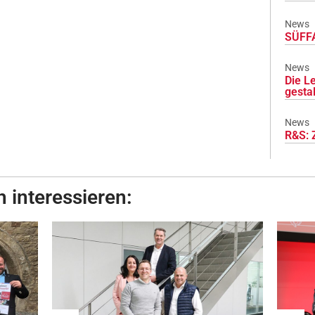
News
SÜFFA
News
Die L
gesta
News
R&S: 
 interessieren: