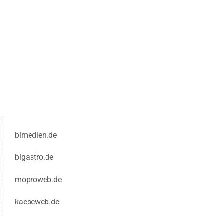
blmedien.de
blgastro.de
moproweb.de
kaeseweb.de