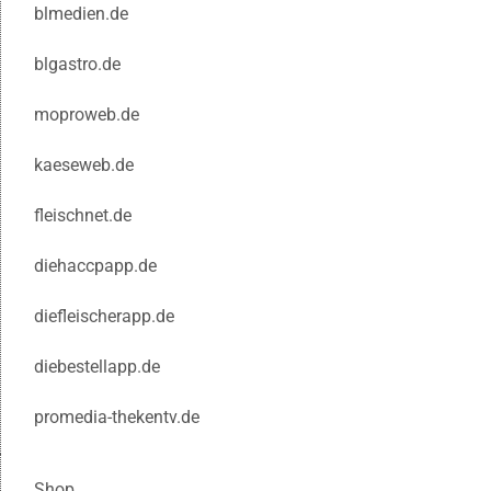
blmedien.de
blgastro.de
moproweb.de
kaeseweb.de
fleischnet.de
diehaccpapp.de
diefleischerapp.de
diebestellapp.de
promedia-thekentv.de
Shop