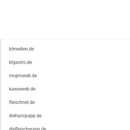
blmedien.de
blgastro.de
moproweb.de
kaeseweb.de
fleischnet.de
diehaccpapp.de
diefleischerapp.de