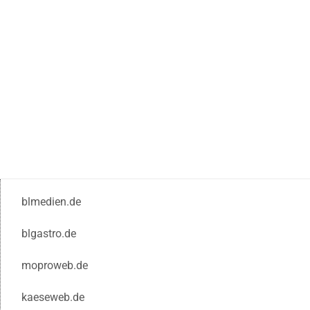
blmedien.de
blgastro.de
moproweb.de
kaeseweb.de